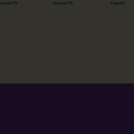
Email Address
ebyar P5
Gebyar P5
Paskah
Nomor Whatsapp
Asal Sekolah
Jenjang yang dituju
SUBSCR