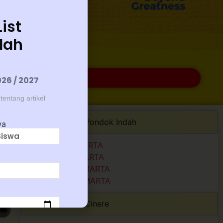
ist
lah
DAFTAR SEKARANG
26 / 2027
entang artikel
TIRTAMARTA Pondok Indah
wa
TKK TIRTAMARTA
SDK TIRTAMARTA
SMPK TIRTAMARTA
SMAK TIRTAMARTA
TIRTAMARTA Cinere