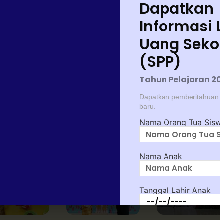
Dapatkan
Informasi L
Uang Seko
(SPP)
ru
Tahun Pelajaran 20
Dapatkan pemberitahuan t
baru.
Nama Orang Tua Sis
trakurikuler
Prestasi
Berita & Kegiatan
Nama Anak
Tanggal Lahir Anak