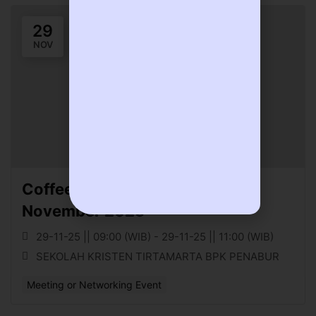
29
NOV
Coffee Morning TIRTAMARTA
November 2025
29-11-25 || 09:00 (WIB) - 29-11-25 || 11:00 (WIB)
SEKOLAH KRISTEN TIRTAMARTA BPK PENABUR
Meeting or Networking Event