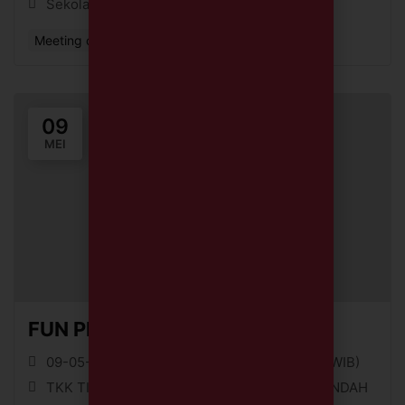
Sekolah TIRTAMARTA BPK PENABUR
Meeting or Networking Event
09
MEI
FUN PLAY DATE 9 MEI 2026
09-05-26 || 09:00 (WIB) - 09-05-26 || 10:00 (WIB)
TKK TIRTAMARTA BPK PENABUR PONDOK INDAH