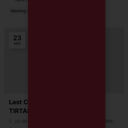
Meeting or Networking Event
23
MEI
Last Call PSB 2026/2027
TIRTAMARTA BPK PENABUR
23-05-26 || 09:00 (WIB) - 23-05-26 || 11:00 (WIB)