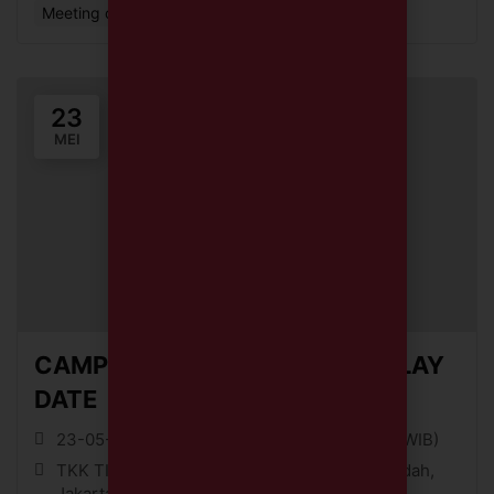
Meeting or Networking Event
23
MEI
CAMPING ADVENTURE – FUN PLAY
DATE
23-05-26 || 09:00 (WIB) - 23-05-26 || 11:00 (WIB)
TKK TIRTAMARTA BPK PENABUR Pondok Indah,
Jakarta Selatan