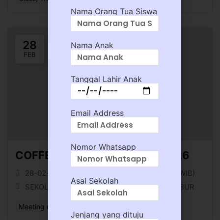
Nama Orang Tua Siswa
28
Nama Anak
FEB
Tanggal Lahir Anak
Email Address
Nomor Whatsapp
COFFEE MORNING Februari 2026
28-02-26 || 08:30 (WIB) - 28-02-26 || 11:00 (WIB)
Asal Sekolah
SEKOLAH KRISTEN TIRTAMARTA BPK PENABUR
Meeting or Networking Event
Jenjang yang dituju