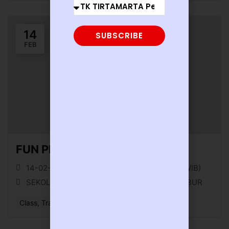
14
SUBSCRIBE
FEB
FUN PLAYDATE Februari 2026
14-02-26 || 07:00 (WIB) - 14-02-26 || 11:00 (WIB)
SEKOLAH KRISTEN TIRTAMARTA BPK PENABUR
Class, Training, or Workshop