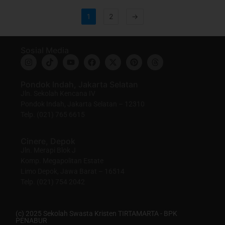
1
2
→
Sosial Media
Pondok Indah, Jakarta Selatan
Jln. Sekolah Kencana IV
Pondok Indah, Jakarta Selatan – 12310
Telp. (021) 765 6615
Cinere, Depok
Jln. Merapi Blok J
Komp. Megapolitan Estate
Limo Depok, Jawa Barat – 16514
Telp. (021) 754 2042
(c) 2025 Sekolah Swasta Kristen TIRTAMARTA - BPK
PENABUR