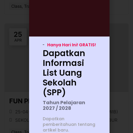
Class, Training, or Workshop
25
APR
Hanya Hari Ini! GRATIS!
Dapatkan
Informasi
List Uang
Sekolah
(SPP)
FUN PLAY DATE 25 APRIL 2026
Tahun Pelajaran
2027 / 2028
25-04-26 || 07:00 (WIB) - 25-04-26 || 11:00 (WIB)
Dapatkan
SEKOLAH KRISTEN TIRTAMARTA BPK PENABUR
pemberitahuan tentang
artikel baru.
Class, Training, or Workshop