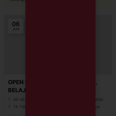
06
JUN
OPEN HOUSE – TRIAL CLASS TK,
BELAJAR KARAKTER PEDULI
06-06-26 || 09:00 (WIB) - 06-06-26 || 10:30 (WIB)
TK TIRTAMARTA BPK PENABUR Cinere, Depok