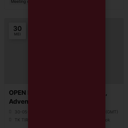
Meeting or Networking Event
30
MEI
OPEN HOUSE – TRIAL CLASS TK,
Adventure Class: Character
Explorer
30-05-26 || 09:00 (GMT) - 30-05-26 || 10:30 (GMT)
TK TIRTAMARTA BPK PENABUR Cinere, Depok