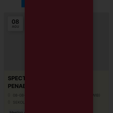
08
AGU
SPECTACULAR TIRTAMARTA
PENABUR 2026
08-08-26 || 07:00 (WIB) - 08-08-26 || 12:00 (WIB)
SEKOLAH TIRTAMARTA BPK PENABUR
Meeting or Networking Event