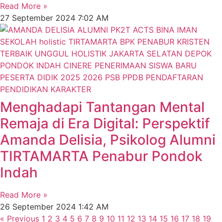
Read More »
27 September 2024
7:02 AM
Menghadapi Tantangan Mental
Remaja di Era Digital: Perspektif
Amanda Delisia, Psikolog Alumni
TIRTAMARTA Penabur Pondok
Indah
Read More »
26 September 2024
1:42 AM
« Previous
1
2
3
4
5
6
7
8
9
10
11
12
13
14
15
16
17
18
19